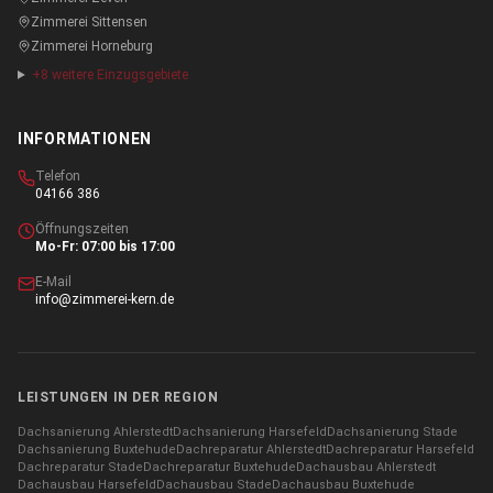
Zimmerei
Sittensen
Zimmerei
Horneburg
+
8
weitere Einzugsgebiete
INFORMATIONEN
Telefon
04166 386
Öffnungszeiten
Mo-Fr: 07:00 bis 17:00
E-Mail
info@zimmerei-kern.de
LEISTUNGEN IN DER REGION
Dachsanierung
Ahlerstedt
Dachsanierung
Harsefeld
Dachsanierung
Stade
Dachsanierung
Buxtehude
Dachreparatur
Ahlerstedt
Dachreparatur
Harsefeld
Dachreparatur
Stade
Dachreparatur
Buxtehude
Dachausbau
Ahlerstedt
Dachausbau
Harsefeld
Dachausbau
Stade
Dachausbau
Buxtehude