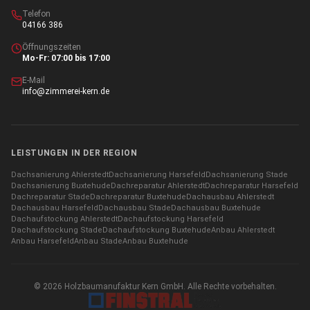
Telefon
04166 386
Öffnungszeiten
Mo-Fr: 07:00 bis 17:00
E-Mail
info@zimmerei-kern.de
LEISTUNGEN IN DER REGION
Dachsanierung
Ahlerstedt
Dachsanierung
Harsefeld
Dachsanierung
Stade
Dachsanierung
Buxtehude
Dachreparatur
Ahlerstedt
Dachreparatur
Harsefeld
Dachreparatur
Stade
Dachreparatur
Buxtehude
Dachausbau
Ahlerstedt
Dachausbau
Harsefeld
Dachausbau
Stade
Dachausbau
Buxtehude
Dachaufstockung
Ahlerstedt
Dachaufstockung
Harsefeld
Dachaufstockung
Stade
Dachaufstockung
Buxtehude
Anbau
Ahlerstedt
Anbau
Harsefeld
Anbau
Stade
Anbau
Buxtehude
©
2026
Holzbaumanufaktur Kern GmbH. Alle Rechte vorbehalten.