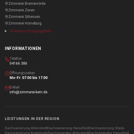
Zimmerei
Bremervörde
Zimmerei
Zeven
Zimmerei
Sittensen
Zimmerei
Horneburg
+
8
weitere Einzugsgebiete
INFORMATIONEN
Telefon
04166 386
Öffnungszeiten
Mo-Fr: 07:00 bis 17:00
E-Mail
info@zimmerei-kern.de
LEISTUNGEN IN DER REGION
Dachsanierung
Ahlerstedt
Dachsanierung
Harsefeld
Dachsanierung
Stade
Dachsanierung
Buxtehude
Dachreparatur
Ahlerstedt
Dachreparatur
Harsefeld