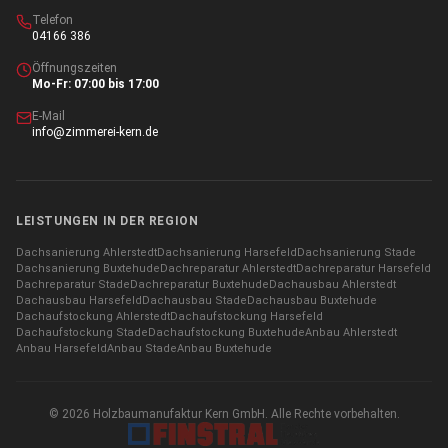
Telefon
04166 386
Öffnungszeiten
Mo-Fr: 07:00 bis 17:00
E-Mail
info@zimmerei-kern.de
LEISTUNGEN IN DER REGION
Dachsanierung
Ahlerstedt
Dachsanierung
Harsefeld
Dachsanierung
Stade
Dachsanierung
Buxtehude
Dachreparatur
Ahlerstedt
Dachreparatur
Harsefeld
Dachreparatur
Stade
Dachreparatur
Buxtehude
Dachausbau
Ahlerstedt
Dachausbau
Harsefeld
Dachausbau
Stade
Dachausbau
Buxtehude
Dachaufstockung
Ahlerstedt
Dachaufstockung
Harsefeld
Dachaufstockung
Stade
Dachaufstockung
Buxtehude
Anbau
Ahlerstedt
Anbau
Harsefeld
Anbau
Stade
Anbau
Buxtehude
©
2026
Holzbaumanufaktur Kern GmbH. Alle Rechte vorbehalten.