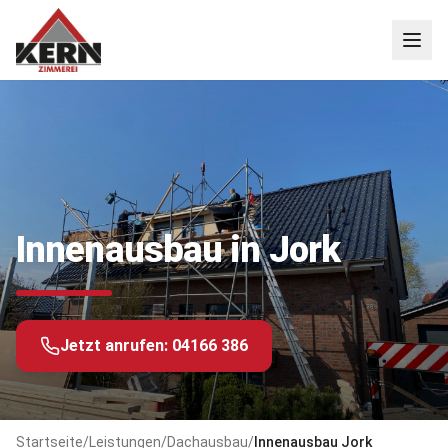
Innenausbau in Jork
Jetzt anrufen:
04166 386
Startseite
/
Leistungen
/
Dachausbau
/
Innenausbau
Jork