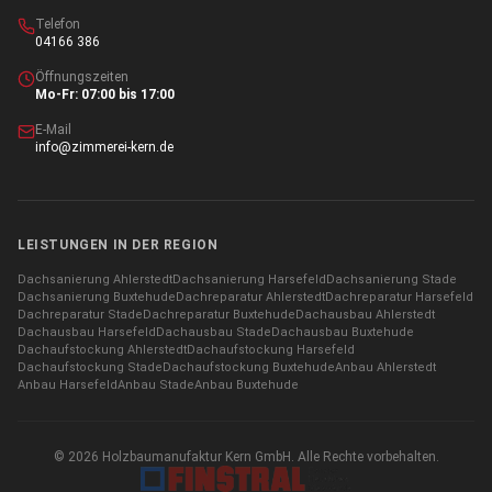
Telefon
04166 386
Öffnungszeiten
Mo-Fr: 07:00 bis 17:00
E-Mail
info@zimmerei-kern.de
LEISTUNGEN IN DER REGION
Dachsanierung
Ahlerstedt
Dachsanierung
Harsefeld
Dachsanierung
Stade
Dachsanierung
Buxtehude
Dachreparatur
Ahlerstedt
Dachreparatur
Harsefeld
Dachreparatur
Stade
Dachreparatur
Buxtehude
Dachausbau
Ahlerstedt
Dachausbau
Harsefeld
Dachausbau
Stade
Dachausbau
Buxtehude
Dachaufstockung
Ahlerstedt
Dachaufstockung
Harsefeld
Dachaufstockung
Stade
Dachaufstockung
Buxtehude
Anbau
Ahlerstedt
Anbau
Harsefeld
Anbau
Stade
Anbau
Buxtehude
©
2026
Holzbaumanufaktur Kern GmbH. Alle Rechte vorbehalten.