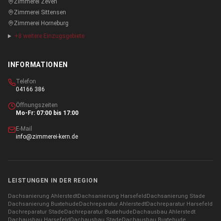
Zimmerei
Zeven
Zimmerei
Sittensen
Zimmerei
Horneburg
+
8
weitere Einzugsgebiete
INFORMATIONEN
Telefon
04166 386
Öffnungszeiten
Mo-Fr: 07:00 bis 17:00
E-Mail
info@zimmerei-kern.de
LEISTUNGEN IN DER REGION
Dachsanierung
Ahlerstedt
Dachsanierung
Harsefeld
Dachsanierung
Stade
Dachsanierung
Buxtehude
Dachreparatur
Ahlerstedt
Dachreparatur
Harsefeld
Dachreparatur
Stade
Dachreparatur
Buxtehude
Dachausbau
Ahlerstedt
Dachausbau
Harsefeld
Dachausbau
Stade
Dachausbau
Buxtehude