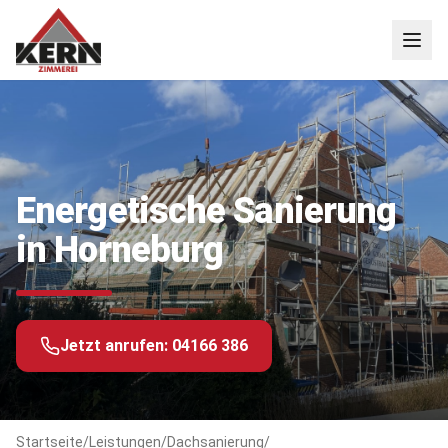
Energetische Sanierung
in Horneburg
Jetzt anrufen:
04166 386
Startseite
/
Leistungen
/
Dachsanierung
/