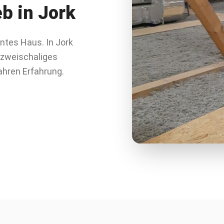
eb in
Jork
entes Haus. In Jork
zweischaliges
hren Erfahrung.