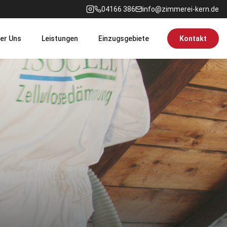
04166 386
info@zimmerei-kern.de
er Uns
Leistungen
Einzugsgebiete
Kontakt