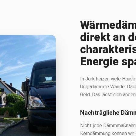
Wärmedämm
direkt an d
charakteri
Energie sp
In Jork heizen viele Haus
Ungedämmte Wände, Däche
Geld. Das lässt sich änder
Nachträgliche Däm
Nicht jede Dämmmaßnahme
Kerndämmung können wir o