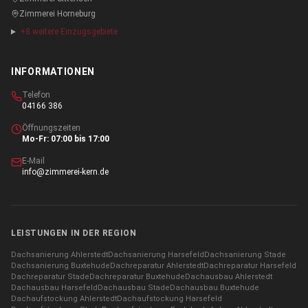
Zimmerei
Horneburg
+
8
weitere Einzugsgebiete
INFORMATIONEN
Telefon
04166 386
Öffnungszeiten
Mo-Fr: 07:00 bis 17:00
E-Mail
info@zimmerei-kern.de
LEISTUNGEN IN DER REGION
Dachsanierung
Ahlerstedt
Dachsanierung
Harsefeld
Dachsanierung
Stade
Dachsanierung
Buxtehude
Dachreparatur
Ahlerstedt
Dachreparatur
Harsefeld
Dachreparatur
Stade
Dachreparatur
Buxtehude
Dachausbau
Ahlerstedt
Dachausbau
Harsefeld
Dachausbau
Stade
Dachausbau
Buxtehude
Dachaufstockung
Ahlerstedt
Dachaufstockung
Harsefeld