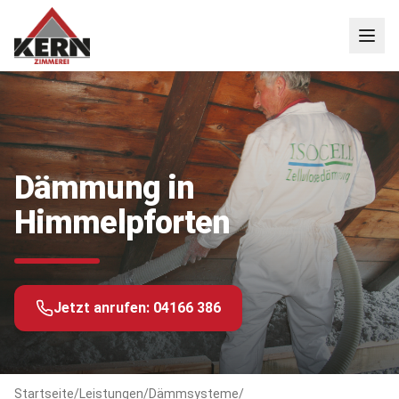
Dämmung in
Himmelpforten
Jetzt anrufen:
04166 386
Startseite
/
Leistungen
/
Dämmsysteme
/