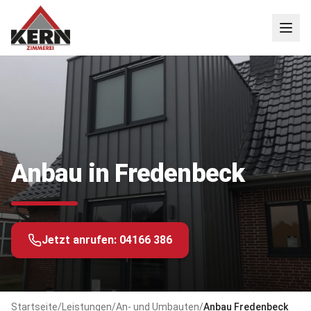
Anbau in Fredenbeck
Jetzt anrufen:
04166 386
Startseite
/
Leistungen
/
An- und Umbauten
/
Anbau
Fredenbeck