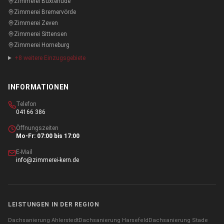
Zimmerei
Buxtehude
Zimmerei
Bremervörde
Zimmerei
Zeven
Zimmerei
Sittensen
Zimmerei
Horneburg
+
8
weitere Einzugsgebiete
INFORMATIONEN
Telefon
04166 386
Öffnungszeiten
Mo-Fr: 07:00 bis 17:00
E-Mail
info@zimmerei-kern.de
LEISTUNGEN IN DER REGION
Dachsanierung
Ahlerstedt
Dachsanierung
Harsefeld
Dachsanierung
Stade